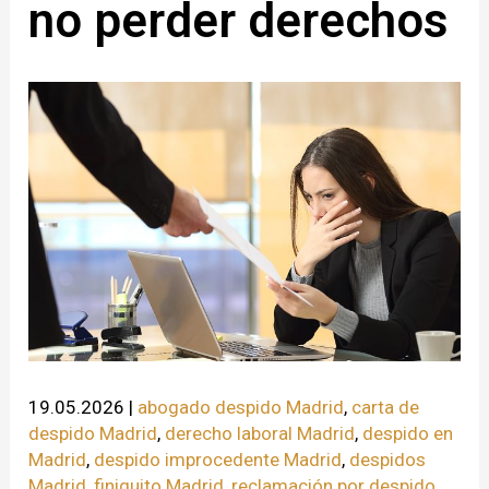
no perder derechos
19.05.2026
|
abogado despido Madrid
,
carta de
despido Madrid
,
derecho laboral Madrid
,
despido en
Madrid
,
despido improcedente Madrid
,
despidos
Madrid
,
finiquito Madrid
,
reclamación por despido