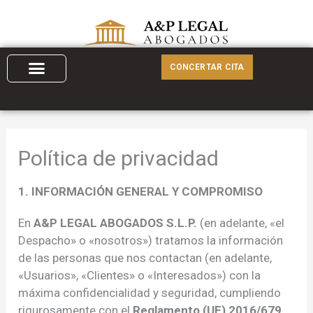
Ir
al
contenido
CONCERTAR CITA
Política de privacidad
1. INFORMACIÓN GENERAL Y COMPROMISO
En
A&P LEGAL ABOGADOS S.L.P.
(en adelante, «el
Despacho» o «nosotros») tratamos la información
de las personas que nos contactan (en adelante,
«Usuarios», «Clientes» o «Interesados») con la
máxima confidencialidad y seguridad, cumpliendo
rigurosamente con el
Reglamento (UE) 2016/679