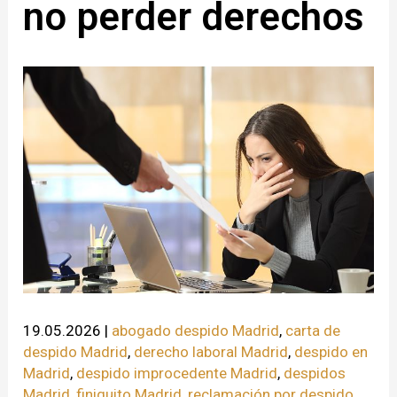
no perder derechos
19.05.2026
|
abogado despido Madrid
,
carta de
despido Madrid
,
derecho laboral Madrid
,
despido en
Madrid
,
despido improcedente Madrid
,
despidos
Madrid
,
finiquito Madrid
,
reclamación por despido