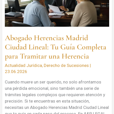
Tu
Guía
Completa
para
Tramitar
una
Abogado Herencias Madrid
Herencia
Ciudad Lineal: Tu Guía Completa
para Tramitar una Herencia
Actualidad Jurídica
,
Derecho de Sucesiones
|
23.06.2026
Cuando muere un ser querido, no solo afrontamos
una pérdida emocional, sino también una serie de
trámites legales complejos que requieren atención y
precisión. Si te encuentras en esta situación,
necesitas un Abogado Herencias Madrid Ciudad Lineal
que te guíe en cada paso del proceso. En A&P LEGAL