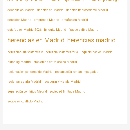
desahucio expiración plazo
desahucio express Madrid
desahucio por impago
desahucios Madrid
despido en Madrid
despido improcedente Madrid
despidos Madrid
empresas Madrid
estafas en Madrid
estafas en Madrid 2026
finiquito Madrid
fraude online Madrid
herencias en Madrid
herencias madrid
herencias sin testamento
herencia testamentaria
inquiokupación Madrid
phishing Madrid
problemas entre socios Madrid
reclamación por despido Madrid
reclamación rentas impagadas
reclamar estafa Madrid
recuperar vivienda Madrid
separación con hijos Madrid
sociedad limitada Madrid
socios en conflicto Madrid