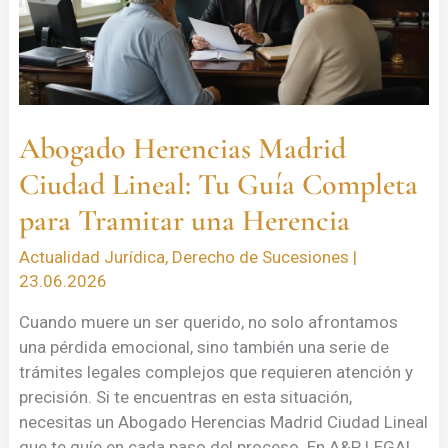
Tu
Guía
Completa
para
Tramitar
una
Abogado Herencias Madrid
Herencia
Ciudad Lineal: Tu Guía Completa
para Tramitar una Herencia
Actualidad Jurídica
,
Derecho de Sucesiones
|
23.06.2026
Cuando muere un ser querido, no solo afrontamos
una pérdida emocional, sino también una serie de
trámites legales complejos que requieren atención y
precisión. Si te encuentras en esta situación,
necesitas un Abogado Herencias Madrid Ciudad Lineal
que te guíe en cada paso del proceso. En A&P LEGAL