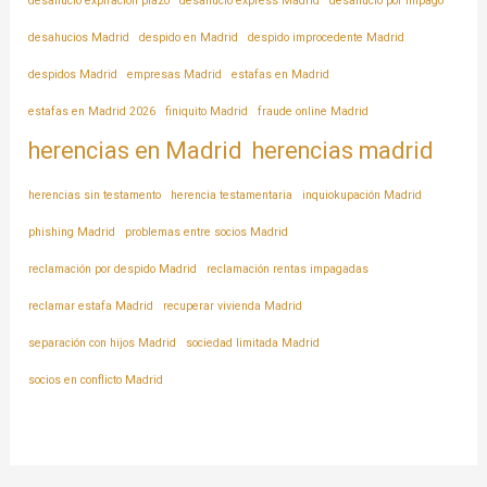
desahucio expiración plazo
desahucio express Madrid
desahucio por impago
desahucios Madrid
despido en Madrid
despido improcedente Madrid
despidos Madrid
empresas Madrid
estafas en Madrid
estafas en Madrid 2026
finiquito Madrid
fraude online Madrid
herencias en Madrid
herencias madrid
herencias sin testamento
herencia testamentaria
inquiokupación Madrid
phishing Madrid
problemas entre socios Madrid
reclamación por despido Madrid
reclamación rentas impagadas
reclamar estafa Madrid
recuperar vivienda Madrid
separación con hijos Madrid
sociedad limitada Madrid
socios en conflicto Madrid