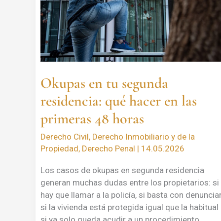
segunda
residencia:
qué
hacer
en
las
Okupas en tu segunda
primeras
48
residencia: qué hacer en las
horas
primeras 48 horas
Derecho Civil
,
Derecho Inmobiliario y de la
Propiedad
,
Derecho Penal
|
14.05.2026
Los casos de okupas en segunda residencia
generan muchas dudas entre los propietarios: si
hay que llamar a la policía, si basta con denunciar
si la vivienda está protegida igual que la habitual
si ya solo queda acudir a un procedimiento