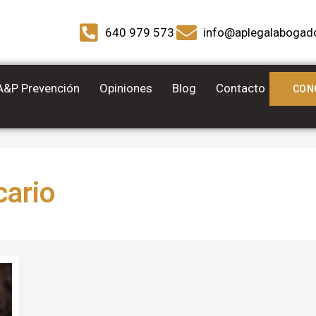
640 979 573
info@aplegalabogad
A&P Prevención
Opiniones
Blog
Contacto
CON
cario