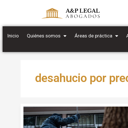
Ir
al
contenido
Inicio
Quiénes somos
Áreas de práctica
desahucio por pre
Okupas
en
tu